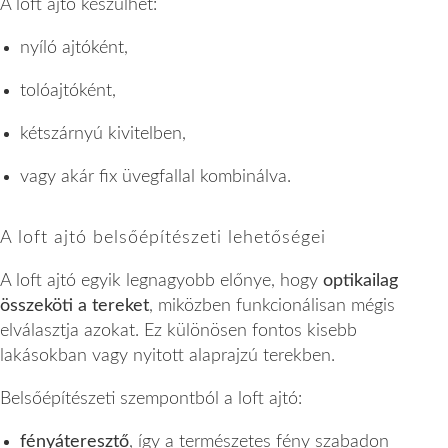
A loft ajtó készülhet:
nyíló ajtóként,
tolóajtóként,
kétszárnyú kivitelben,
vagy akár fix üvegfallal kombinálva.
A loft ajtó belsőépítészeti lehetőségei
A loft ajtó egyik legnagyobb előnye, hogy
optikailag
összeköti a tereket
, miközben funkcionálisan mégis
elválasztja azokat. Ez különösen fontos kisebb
lakásokban vagy nyitott alaprajzú terekben.
Belsőépítészeti szempontból a loft ajtó:
fényáteresztő
, így a természetes fény szabadon