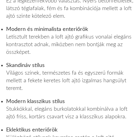
Ez a legkézenfekvőbb választás. Nyers betonfelületek,
látszó téglafalak, fém és fa kombinációja mellett a loft
ajtó szinte kötelező elem.
Modern és minimalista enteriőrök
Letisztult terekben a loft ajtó grafikus vonalai elegáns
kontrasztot adnak, miközben nem bontják meg az
összképet.
Skandináv stílus
Világos színek, természetes fa és egyszerű formák
mellett a fekete keretes loft ajtó izgalmas hangsúlyt
teremt.
Modern klasszikus stílus
Stukkókkal, elegáns burkolatokkal kombinálva a loft
ajtó friss, kortárs csavart visz a klasszikus alapokra.
Eklektikus enteriőrök