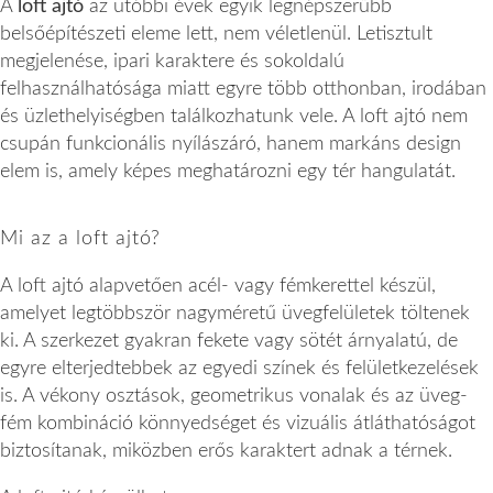
A
loft ajtó
az utóbbi évek egyik legnépszerűbb
belsőépítészeti eleme lett, nem véletlenül. Letisztult
megjelenése, ipari karaktere és sokoldalú
felhasználhatósága miatt egyre több otthonban, irodában
és üzlethelyiségben találkozhatunk vele. A loft ajtó nem
csupán funkcionális nyílászáró, hanem markáns design
elem is, amely képes meghatározni egy tér hangulatát.
Mi az a loft ajtó?
A loft ajtó alapvetően acél- vagy fémkerettel készül,
amelyet legtöbbször nagyméretű üvegfelületek töltenek
ki. A szerkezet gyakran fekete vagy sötét árnyalatú, de
egyre elterjedtebbek az egyedi színek és felületkezelések
is. A vékony osztások, geometrikus vonalak és az üveg-
fém kombináció könnyedséget és vizuális átláthatóságot
biztosítanak, miközben erős karaktert adnak a térnek.