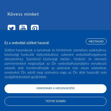
Kövess minket
MEGTAGAD
Ez a weboldal sütiket használ
Válassz országot
Sütiket használunk a tartalmak és hirdetések személyre szabásához,
közösségi funkciók biztosításához, valamint weboldalforgalmunk
elemzéséhez. Ezenkívül közösségi média-, hirdető- és elemező
MAGYARORSZÁG
(HU)
partnereinkkel megosztjuk az Ön weboldalhasználatra vonatkozó
adatait, akik kombinálhatják az adatokat más olyan adatokkal,
amelyeket Ön adott meg számukra vagy az Ön által használt más
szolgáltatásokból gyűjtöttek.
MINDENNEK A MEGENGEDÉSE
COPYRIGHT ECLISSE S.R.L. 2026 - ALL RIGHTS RESERVED - P.IVA: IT02141960266
- TEL:
0438 980513
TESTRE SZABÁS
PRIVACY POLICY
COOKIE POLICY