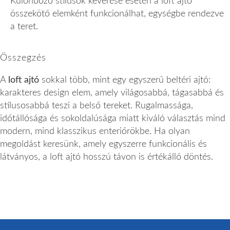
Különböző stílusok keverése esetén a loft ajtó
összekötő elemként funkcionálhat, egységbe rendezve
a teret.
Összegzés
A
loft ajtó
sokkal több, mint egy egyszerű beltéri ajtó:
karakteres design elem, amely világosabbá, tágasabbá és
stílusosabbá teszi a belső tereket. Rugalmassága,
időtállósága és sokoldalúsága miatt kiváló választás mind
modern, mind klasszikus enteriőrökbe. Ha olyan
megoldást keresünk, amely egyszerre funkcionális és
látványos, a loft ajtó hosszú távon is értékálló döntés.