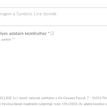
lyes adataim kezeléséhez
*
 szerint **
CLISSE S.r.l. kezeli, melynek székhelye a Via Giovanni Pascoli, 7 - 31053 Pieve 
sz törvénycikknek megfelelőn (végrehajt. rend. 196/2003). Az adatok kezelése a