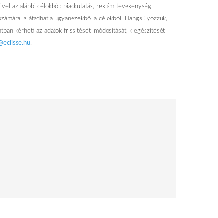
ivel az alábbi célokból: piackutatás, reklám tevékenység,
számára is átadhatja ugyanezekből a célokból. Hangsúlyozzuk,
tban kérheti az adatok frissítését, módosítását, kiegészítését
@eclisse.hu
.