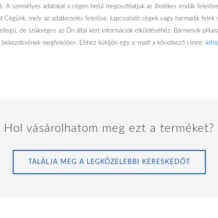
t. A személyes adatokat a cégen belül megoszthatjuk az illetékes irodák felelőse
at Cégünk, mely az adatkezelés felelőse, kapcsolódó cégek vagy harmadik felek 
ellegű, de szükséges az Ön által kért információk elküldéséhez. Bármelyik pillana
. bekezdésének megfelelően. Ehhez küldjön egy e-mailt a következő címre:
info
Hol vásárolhatom meg ezt a terméket?
TALÁLJA MEG A LEGKÖZELEBBI KERESKEDŐT