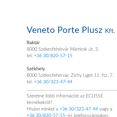
Veneto Porte Plusz
Kft.
Raktár
8000 Székesfehérvár Mártírok út. 3.
tel.
+36 30/820-57-15
Székhely
8000 Székesfehérvár, Zichy Liget 11. fsz. 7.
tel.
+36 30/323-47-44
Szeretne több információt az ECLISSE
termékekről?
Hívjon minket a
+36 30/323-47-44
vagy a
+36 30/820-57-15
–ös telefonszámokon.