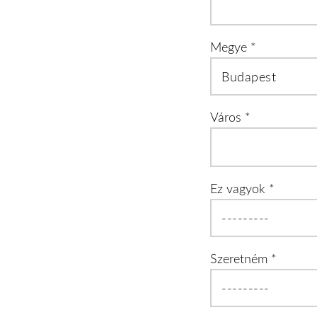
Megye
*
Város
*
Ez vagyok
*
Szeretném
*