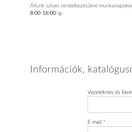
Állunk szíves rendelkezésükre munkanapoko
8:00
-
16:00
-ig.
Információk, katalóguso
Vezetéknév és Ker
E-mail
*