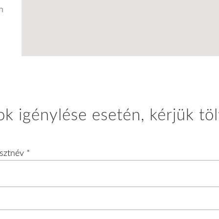
n
k igénylése esetén, kérjük tölt
esztnév
*