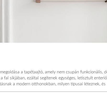
megoldása a tapétaajtó, amely nem csupán funkcionális, de
 a fal síkjában, ezáltal segítenek egységes, letisztult enter
ztásnak a modern otthonokban, milyen típusai léteznek, és 