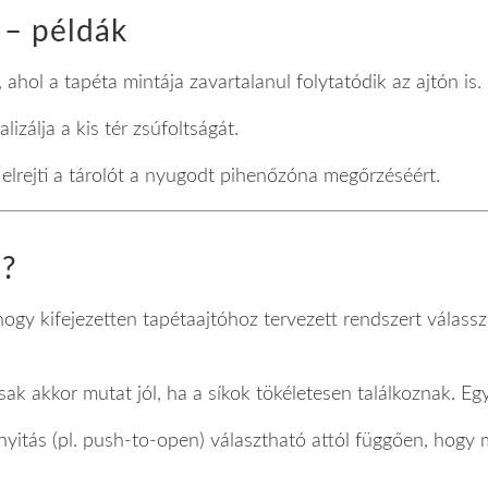
 – példák
, ahol a tapéta mintája zavartalanul folytatódik az ajtón is.
lizálja a kis tér zsúfoltságát.
n elrejti a tárolót a nyugodt pihenőzóna megőrzéséért.
l?
hogy kifejezetten tapétaajtóhoz tervezett rendszert válasszu
csak akkor mutat jól, ha a síkok tökéletesen találkoznak. E
 nyitás (pl. push-to-open) választható attól függően, hogy 