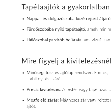
Tapétaajtók a gyakorlatban
Nappali és dolgozószoba közé rejtett átjáró
Fürdőszobába nyíló tapétaajtó
, amely minima
Hálószobai gardrób bejárata
, ami vizuálisa
Mire figyelj a kivitelezésné
Minőségi tok- és ajtólap rendszer
: Fontos, 
stabil nyitást-zárást.
Precíz kivitelezés
: A festés vagy tapétázás 
Megfelelő zárás
: Mágneses zár vagy rejtett
ajtót.