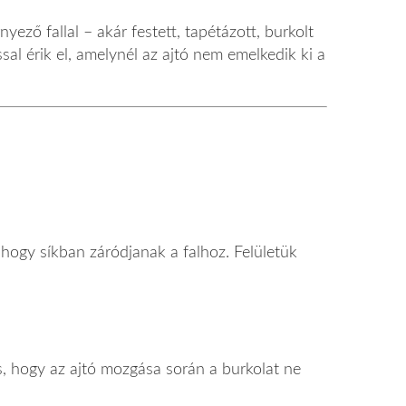
nyező fallal – akár festett, tapétázott, burkolt
ssal érik el, amelynél az ajtó nem emelkedik ki a
 hogy síkban záródjanak a falhoz. Felületük
ás, hogy az ajtó mozgása során a burkolat ne