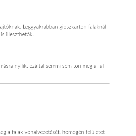
étaajtóknak. Leggyakrabban gipszkarton falaknál
s illeszthetők.
másra nyílik, ezáltal semmi sem töri meg a fal
 meg a falak vonalvezetését, homogén felületet