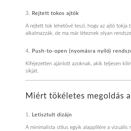
3.
Rejtett tokos ajtók
A rejtett tok lehetővé teszi, hogy az ajtó tokj
alkalmazzák, de ma már léteznek olyan rendszere
4.
Push-to-open (nyomásra nyíló) rendsz
Kifejezetten ajánlott azoknak, akik teljesen ki
síkját.
Miért tökéletes megoldás 
1.
Letisztult dizájn
A minimalista stílus egyik alappillére a vizuál