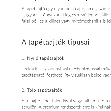
A tapétaajtó egy olyan belső ajtó, amely szinte t
–, így az ajtó gyakorlatilag észrevétlenné válik.
falsíkból, és a kilincs vagy nyitómechanika is le
A tapétaajtók típusai
1.
Nyíló tapétaajtók
Ezek a klasszikus nyitási mechanizmussal működ
tapétázható, festhető, így vizuálisan beleolvad
2.
Toló tapétaajtók
A tolóajtó lehet falon kívül vagy falban futó r
sérüljön. A prémium rendszerek erre is kínálna