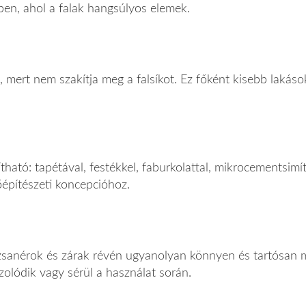
kben, ahol a falak hangsúlyos elemek.
ret, mert nem szakítja meg a falsíkot. Ez főként kisebb lak
tható: tapétával, festékkel, faburkolattal, mikrocementsimítá
sőépítészeti koncepcióhoz.
 zsanérok és zárak révén ugyanolyan könnyen és tartósan
zolódik vagy sérül a használat során.