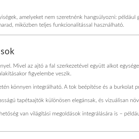
lyiségek, amelyeket nem szeretnénk hangsúlyozni: például g
marad, miközben teljes funkcionalitással használható.
ások
yel. Mivel az ajtó a fal szerkezetével együtt alkot egysége
alakításakor figyelembe veszik.
setén könnyen integrálható. A tok beépítése és a burkolat p
agasságú tapétaajtók különösen elegánsak, és vizuálisan nö
 lehetőség van világítási megoldások integrálására is – péld