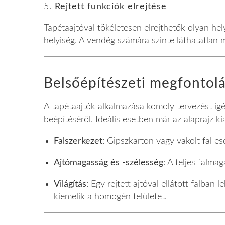
5.
Rejtett funkciók elrejtése
Tapétaajtóval tökéletesen elrejthetők olyan he
helyiség. A vendég számára szinte láthatatlan 
Belsőépítészeti megfontol
A tapétaajtók alkalmazása komoly tervezést igén
beépítéséről. Ideális esetben már az alaprajz ki
Falszerkezet
: Gipszkarton vagy vakolt fal e
Ajtómagasság és -szélesség
: A teljes falm
Világítás
: Egy rejtett ajtóval ellátott falban
kiemelik a homogén felületet.