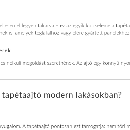
a teljesen el legyen takarva – ez az egyik kulcseleme a tap
k is, amelyek téglafalhoz vagy előre gyártott panelekhez i
erek
lincs nélküli megoldást szeretnének. Az ajtó egy könnyű nyo
a tapétaajtó modern lakásokban?
is nyugalom. A tapétaajtó pontosan ezt támogatja: nem töri