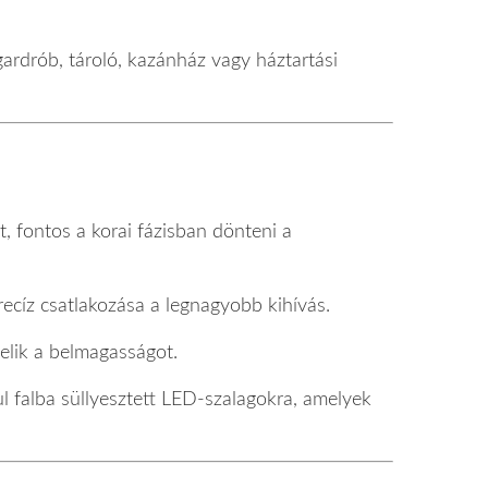
ardrób, tároló, kazánház vagy háztartási
t, fontos a korai fázisban dönteni a
recíz csatlakozása a legnagyobb kihívás.
velik a belmagasságot.
ául falba süllyesztett LED-szalagokra, amelyek