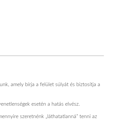
nk, amely bírja a felület súlyát és biztosítja a
gyenetlenségek esetén a hatás elvész.
mennyire szeretnénk „láthatatlanná” tenni az