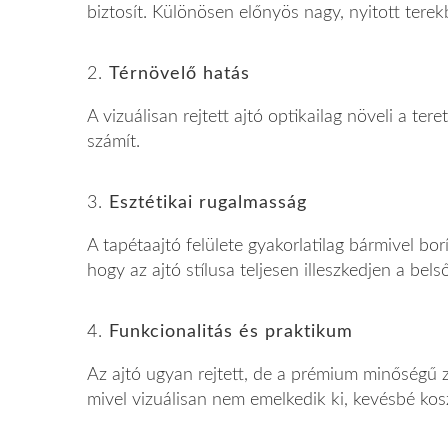
biztosít. Különösen előnyös nagy, nyitott tere
2.
Térnövelő hatás
A vizuálisan rejtett ajtó optikailag növeli a te
számít.
3.
Esztétikai rugalmasság
A tapétaajtó felülete gyakorlatilag bármivel borí
hogy az ajtó stílusa teljesen illeszkedjen a bel
4.
Funkcionalitás és praktikum
Az ajtó ugyan rejtett, de a prémium minőségű
mivel vizuálisan nem emelkedik ki, kevésbé kos