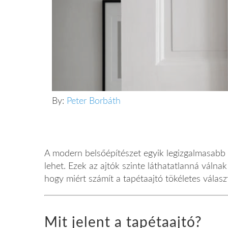
By:
Peter Borbáth
A modern belsőépítészet egyik legizgalmasabb 
lehet. Ezek az ajtók szinte láthatatlanná válnak
hogy miért számít a tapétaajtó tökéletes válas
Mit jelent a tapétaajtó?