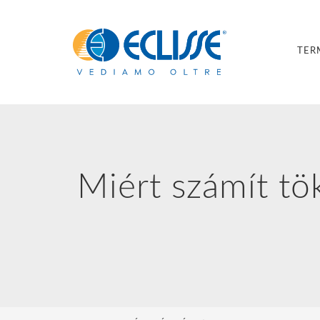
TER
Miért számít tö