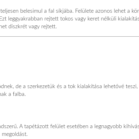
eljesen belesimul a fal síkjába. Felülete azonos lehet a kör
 Ezt leggyakrabban rejtett tokos vagy keret nélküli kialakítá
het diszkrét vagy rejtett.
nek, de a szerkezetük és a tok kialakítása lehetővé teszi,
nak a falba.
endszerű. A tapétázott felület esetében a legnagyobb kihív
k megoldást.