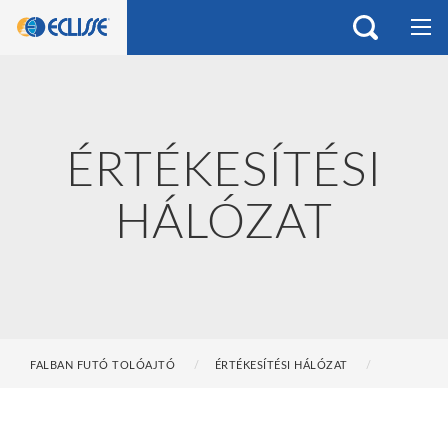
ÉRTÉKESÍTÉSI
HÁLÓZAT
FALBAN FUTÓ TOLÓAJTÓ
ÉRTÉKESÍTÉSI HÁLÓZAT