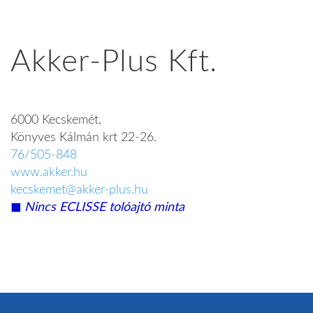
Akker-Plus Kft.
6000 Kecskemét,
Könyves Kálmán krt 22-26.
76/505-848
www.akker.hu​
kecskemet@akker-plus.hu
◼︎
Nincs ECLISSE tolóajtó minta