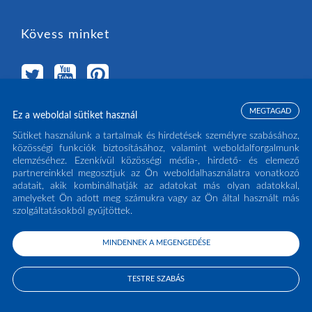
Kövess minket
MEGTAGAD
Ez a weboldal sütiket használ
Válassz országot
Sütiket használunk a tartalmak és hirdetések személyre szabásához,
közösségi funkciók biztosításához, valamint weboldalforgalmunk
elemzéséhez. Ezenkívül közösségi média-, hirdető- és elemező
MAGYARORSZÁG
(HU)
partnereinkkel megosztjuk az Ön weboldalhasználatra vonatkozó
adatait, akik kombinálhatják az adatokat más olyan adatokkal,
amelyeket Ön adott meg számukra vagy az Ön által használt más
szolgáltatásokból gyűjtöttek.
MINDENNEK A MEGENGEDÉSE
COPYRIGHT ECLISSE S.R.L. 2026 - ALL RIGHTS RESERVED - P.IVA: IT02141960266
- TEL:
0438 980513
TESTRE SZABÁS
PRIVACY POLICY
COOKIE POLICY