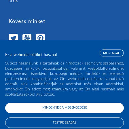
BLOG
Kövess minket
MEGTAGAD
Ez a weboldal sütiket használ
Válassz országot
Sütiket használunk a tartalmak és hirdetések személyre szabásához,
közösségi funkciók biztosításához, valamint weboldalforgalmunk
elemzéséhez. Ezenkívül közösségi média-, hirdető- és elemező
MAGYARORSZÁG
(HU)
partnereinkkel megosztjuk az Ön weboldalhasználatra vonatkozó
adatait, akik kombinálhatják az adatokat más olyan adatokkal,
amelyeket Ön adott meg számukra vagy az Ön által használt más
szolgáltatásokból gyűjtöttek.
MINDENNEK A MEGENGEDÉSE
COPYRIGHT ECLISSE S.R.L. 2026 - ALL RIGHTS RESERVED - P.IVA: IT02141960266
- TEL:
0438 980513
TESTRE SZABÁS
PRIVACY POLICY
COOKIE POLICY