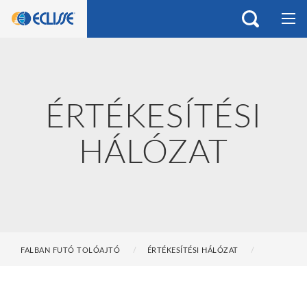
ÉRTÉKESÍTÉSI
HÁLÓZAT
FALBAN FUTÓ TOLÓAJTÓ
ÉRTÉKESÍTÉSI HÁLÓZAT