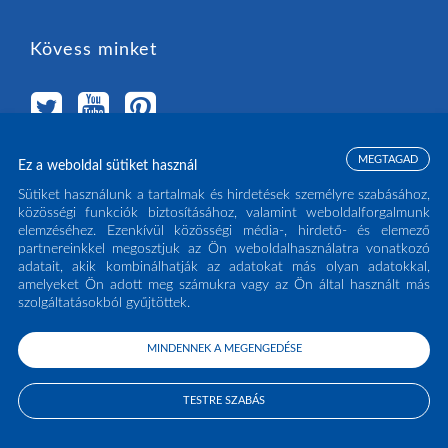
Kövess minket
MEGTAGAD
Ez a weboldal sütiket használ
Válassz országot
Sütiket használunk a tartalmak és hirdetések személyre szabásához,
közösségi funkciók biztosításához, valamint weboldalforgalmunk
elemzéséhez. Ezenkívül közösségi média-, hirdető- és elemező
MAGYARORSZÁG
(HU)
partnereinkkel megosztjuk az Ön weboldalhasználatra vonatkozó
adatait, akik kombinálhatják az adatokat más olyan adatokkal,
amelyeket Ön adott meg számukra vagy az Ön által használt más
szolgáltatásokból gyűjtöttek.
MINDENNEK A MEGENGEDÉSE
COPYRIGHT ECLISSE S.R.L. 2026 - ALL RIGHTS RESERVED - P.IVA: IT02141960266
- TEL:
0438 980513
TESTRE SZABÁS
PRIVACY POLICY
COOKIE POLICY