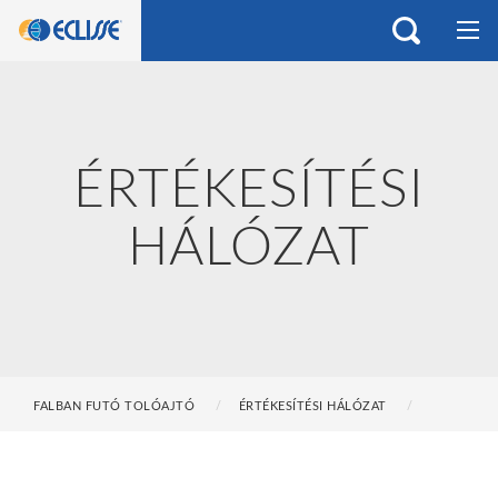
ÉRTÉKESÍTÉSI
HÁLÓZAT
FALBAN FUTÓ TOLÓAJTÓ
ÉRTÉKESÍTÉSI HÁLÓZAT