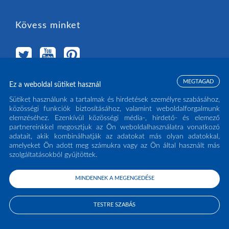
Kövess minket
MEGTAGAD
Ez a weboldal sütiket használ
Válassz országot
Sütiket használunk a tartalmak és hirdetések személyre szabásához,
közösségi funkciók biztosításához, valamint weboldalforgalmunk
elemzéséhez. Ezenkívül közösségi média-, hirdető- és elemező
MAGYARORSZÁG
(HU)
partnereinkkel megosztjuk az Ön weboldalhasználatra vonatkozó
adatait, akik kombinálhatják az adatokat más olyan adatokkal,
amelyeket Ön adott meg számukra vagy az Ön által használt más
szolgáltatásokból gyűjtöttek.
MINDENNEK A MEGENGEDÉSE
COPYRIGHT ECLISSE S.R.L. 2026 - ALL RIGHTS RESERVED - P.IVA: IT02141960266
- TEL:
0438 980513
TESTRE SZABÁS
PRIVACY POLICY
COOKIE POLICY