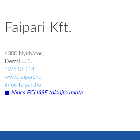
Faipari Kft.
4300 Nyírbátor,
Derzsi u. 3.
42/510-114
www.faipari.hu
info@faipari.hu
◼︎
Nincs ECLISSE tolóajtó minta