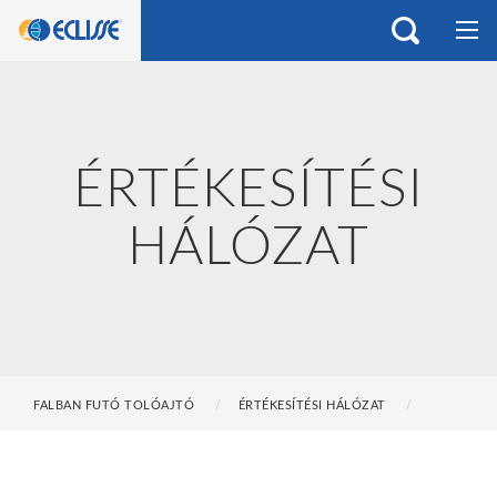
ÉRTÉKESÍTÉSI
HÁLÓZAT
FALBAN FUTÓ TOLÓAJTÓ
ÉRTÉKESÍTÉSI HÁLÓZAT