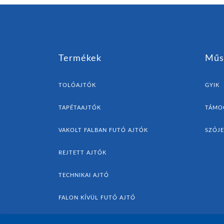
Termékek
Műs
TOLÓAJTÓK
GYIK
TAPÉTAAJTÓK
TÁMO
VAKOLT FALBAN FUTÓ AJTÓK
SZÓJ
REJTETT AJTÓK
TECHNIKAI AJTÓ
FALON KÍVÜL FUTÓ AJTÓ
AJTÓK ÉS KIEGÉSZÍTŐK