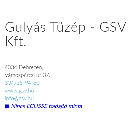
Gulyás Tüzép - GSV
Kft.
4034 Debrecen,
Vámospércsi út 37.
30/935-94-80
www.gsv.hu
info@gsv.hu
◼︎
Nincs ECLISSE tolóajtó minta