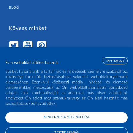
BLOG
Kövess minket
MEGTAGAD
Ez a weboldal sütiket használ
Válassz országot
Sütiket használunk a tartalmak és hirdetések személyre szabásához,
közösségi funkciók biztosításához, valamint weboldalforgalmunk
elemzéséhez. Ezenkívül közösségi média-, hirdető- és elemező
MAGYARORSZÁG
(HU)
partnereinkkel megosztjuk az Ön weboldalhasználatra vonatkozó
adatait, akik kombinálhatják az adatokat más olyan adatokkal,
amelyeket Ön adott meg számukra vagy az Ön által használt más
szolgáltatásokból gyűjtöttek.
MINDENNEK A MEGENGEDÉSE
COPYRIGHT ECLISSE S.R.L. 2026 - ALL RIGHTS RESERVED - P.IVA: IT02141960266
- TEL:
0438 980513
TESTRE SZABÁS