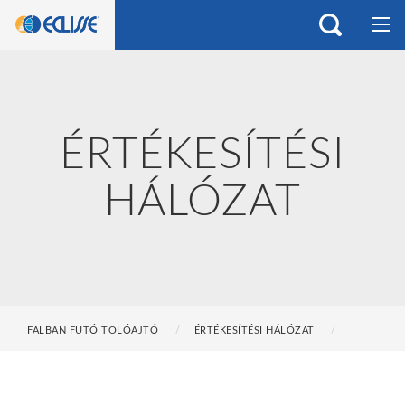
ÉRTÉKESÍTÉSI
HÁLÓZAT
FALBAN FUTÓ TOLÓAJTÓ
ÉRTÉKESÍTÉSI HÁLÓZAT