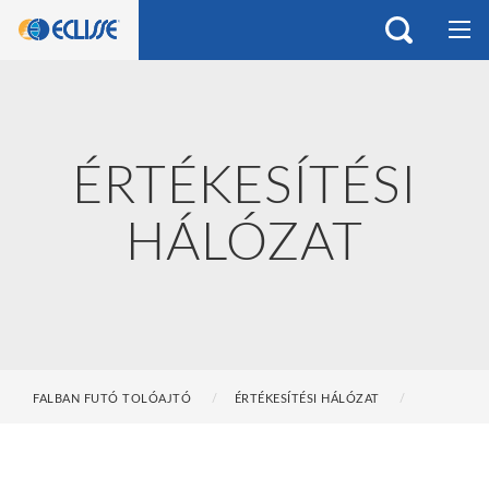
ÉRTÉKESÍTÉSI
HÁLÓZAT
FALBAN FUTÓ TOLÓAJTÓ
ÉRTÉKESÍTÉSI HÁLÓZAT