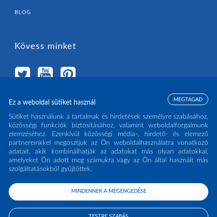
BLOG
Kövess minket
MEGTAGAD
Ez a weboldal sütiket használ
Válassz országot
Sütiket használunk a tartalmak és hirdetések személyre szabásához,
közösségi funkciók biztosításához, valamint weboldalforgalmunk
elemzéséhez. Ezenkívül közösségi média-, hirdető- és elemező
MAGYARORSZÁG
(HU)
partnereinkkel megosztjuk az Ön weboldalhasználatra vonatkozó
adatait, akik kombinálhatják az adatokat más olyan adatokkal,
amelyeket Ön adott meg számukra vagy az Ön által használt más
szolgáltatásokból gyűjtöttek.
MINDENNEK A MEGENGEDÉSE
COPYRIGHT ECLISSE S.R.L. 2026 - ALL RIGHTS RESERVED - P.IVA: IT02141960266
- TEL:
0438 980513
TESTRE SZABÁS