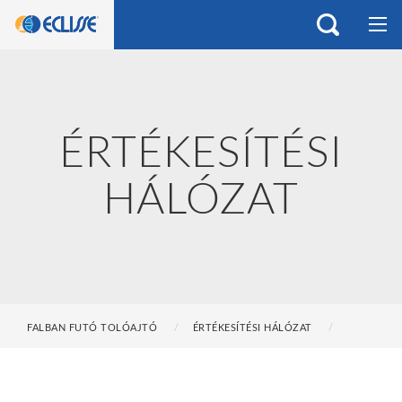
ÉRTÉKESÍTÉSI
HÁLÓZAT
FALBAN FUTÓ TOLÓAJTÓ
ÉRTÉKESÍTÉSI HÁLÓZAT