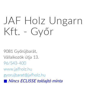
JAF Holz Ungarn
Kft. - Győr
9081 Győrújbarát,
Vállalkozók útja 13.
96/543-400
www.jafholz.hu
gyorujbarat@jafholz.hu
◼︎
Nincs ECLISSE tolóajtó minta