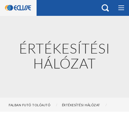
ÉRTÉKESÍTÉSI
HÁLÓZAT
FALBAN FUTÓ TOLÓAJTÓ
ÉRTÉKESÍTÉSI HÁLÓZAT