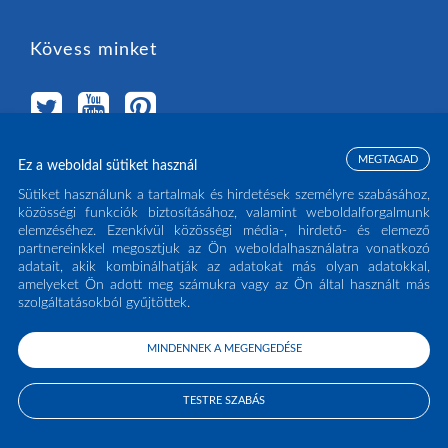
Kövess minket
MEGTAGAD
Ez a weboldal sütiket használ
Válassz országot
Sütiket használunk a tartalmak és hirdetések személyre szabásához,
közösségi funkciók biztosításához, valamint weboldalforgalmunk
elemzéséhez. Ezenkívül közösségi média-, hirdető- és elemező
MAGYARORSZÁG
(HU)
partnereinkkel megosztjuk az Ön weboldalhasználatra vonatkozó
adatait, akik kombinálhatják az adatokat más olyan adatokkal,
amelyeket Ön adott meg számukra vagy az Ön által használt más
szolgáltatásokból gyűjtöttek.
MINDENNEK A MEGENGEDÉSE
COPYRIGHT ECLISSE S.R.L. 2026 - ALL RIGHTS RESERVED - P.IVA: IT02141960266
- TEL:
0438 980513
TESTRE SZABÁS
PRIVACY POLICY
COOKIE POLICY