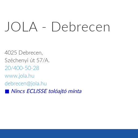
JOLA - Debrecen
4025 Debrecen,
Széchenyi út 57/A.
20/400-50-28
www.jola.hu
debrecen@jola.hu
◼︎
Nincs ECLISSE tolóajtó minta