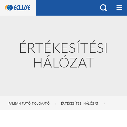
ÉRTÉKESÍTÉSI
HÁLÓZAT
FALBAN FUTÓ TOLÓAJTÓ
ÉRTÉKESÍTÉSI HÁLÓZAT