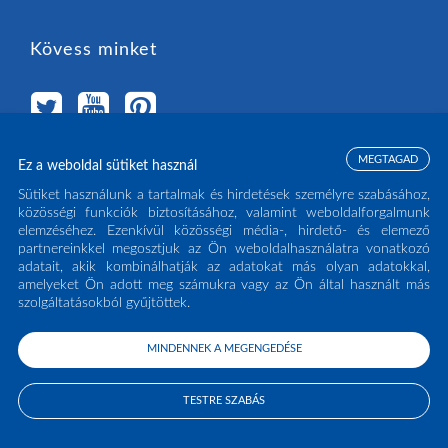
Kövess minket
MEGTAGAD
Ez a weboldal sütiket használ
Válassz országot
Sütiket használunk a tartalmak és hirdetések személyre szabásához,
közösségi funkciók biztosításához, valamint weboldalforgalmunk
elemzéséhez. Ezenkívül közösségi média-, hirdető- és elemező
MAGYARORSZÁG
(HU)
partnereinkkel megosztjuk az Ön weboldalhasználatra vonatkozó
adatait, akik kombinálhatják az adatokat más olyan adatokkal,
amelyeket Ön adott meg számukra vagy az Ön által használt más
szolgáltatásokból gyűjtöttek.
MINDENNEK A MEGENGEDÉSE
COPYRIGHT ECLISSE S.R.L. 2026 - ALL RIGHTS RESERVED - P.IVA: IT02141960266
- TEL:
0438 980513
TESTRE SZABÁS
PRIVACY POLICY
COOKIE POLICY