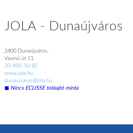
JOLA - Dunaújváros
2400 Dunaújváros,
Vasmű út 11.
20/400-50-82
www.jola.hu
dunaujvaros@jola.hu
◼︎
Nincs ECLISSE tolóajtó minta