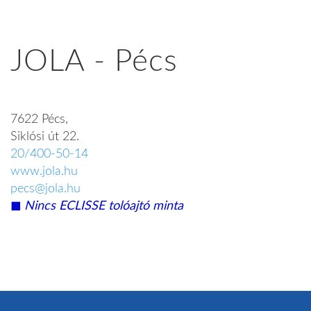
JOLA - Pécs
7622 Pécs,
Siklósi út 22.
20/400-50-14
www.jola.hu
pecs@jola.hu
◼︎
Nincs ECLISSE tolóajtó minta