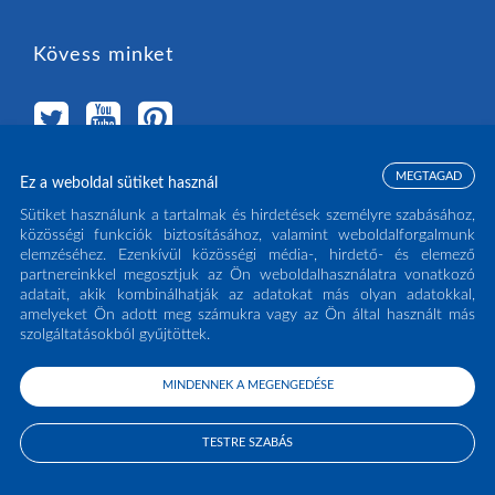
Kövess minket
MEGTAGAD
Ez a weboldal sütiket használ
Válassz országot
Sütiket használunk a tartalmak és hirdetések személyre szabásához,
közösségi funkciók biztosításához, valamint weboldalforgalmunk
elemzéséhez. Ezenkívül közösségi média-, hirdető- és elemező
MAGYARORSZÁG
(HU)
partnereinkkel megosztjuk az Ön weboldalhasználatra vonatkozó
adatait, akik kombinálhatják az adatokat más olyan adatokkal,
amelyeket Ön adott meg számukra vagy az Ön által használt más
szolgáltatásokból gyűjtöttek.
MINDENNEK A MEGENGEDÉSE
COPYRIGHT ECLISSE S.R.L. 2026 - ALL RIGHTS RESERVED - P.IVA: IT02141960266
- TEL:
0438 980513
TESTRE SZABÁS
PRIVACY POLICY
COOKIE POLICY