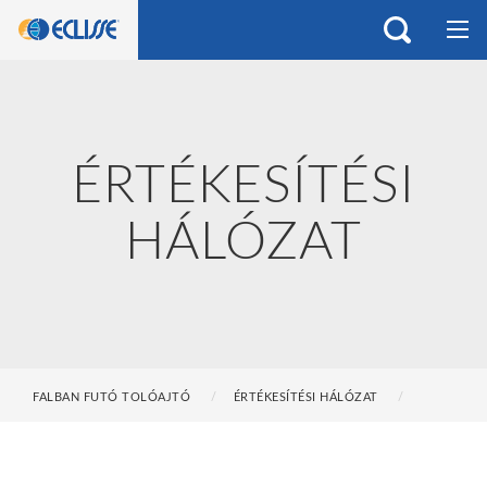
ÉRTÉKESÍTÉSI
HÁLÓZAT
FALBAN FUTÓ TOLÓAJTÓ
ÉRTÉKESÍTÉSI HÁLÓZAT