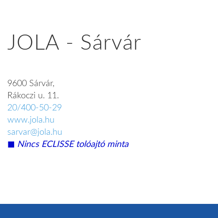
JOLA - Sárvár
9600 Sárvár,
Rákoczi u. 11.
20/400-50-29
www.jola.hu
sarvar@jola.hu
◼︎
Nincs ECLISSE tolóajtó minta