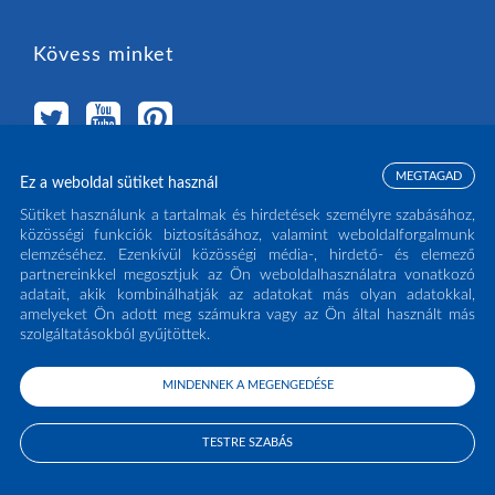
Kövess minket
MEGTAGAD
Ez a weboldal sütiket használ
Válassz országot
Sütiket használunk a tartalmak és hirdetések személyre szabásához,
közösségi funkciók biztosításához, valamint weboldalforgalmunk
elemzéséhez. Ezenkívül közösségi média-, hirdető- és elemező
MAGYARORSZÁG
(HU)
partnereinkkel megosztjuk az Ön weboldalhasználatra vonatkozó
adatait, akik kombinálhatják az adatokat más olyan adatokkal,
amelyeket Ön adott meg számukra vagy az Ön által használt más
szolgáltatásokból gyűjtöttek.
MINDENNEK A MEGENGEDÉSE
COPYRIGHT ECLISSE S.R.L. 2026 - ALL RIGHTS RESERVED - P.IVA: IT02141960266
- TEL:
0438 980513
TESTRE SZABÁS
PRIVACY POLICY
COOKIE POLICY