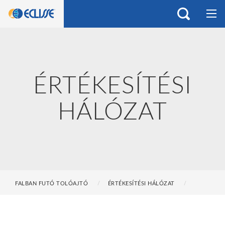
ÉRTÉKESÍTÉSI
HÁLÓZAT
FALBAN FUTÓ TOLÓAJTÓ
ÉRTÉKESÍTÉSI HÁLÓZAT