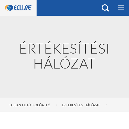
ÉRTÉKESÍTÉSI
HÁLÓZAT
FALBAN FUTÓ TOLÓAJTÓ
ÉRTÉKESÍTÉSI HÁLÓZAT