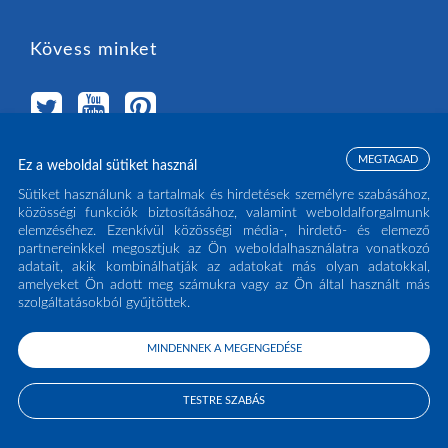
Kövess minket
MEGTAGAD
Ez a weboldal sütiket használ
Válassz országot
Sütiket használunk a tartalmak és hirdetések személyre szabásához,
közösségi funkciók biztosításához, valamint weboldalforgalmunk
elemzéséhez. Ezenkívül közösségi média-, hirdető- és elemező
MAGYARORSZÁG
(HU)
partnereinkkel megosztjuk az Ön weboldalhasználatra vonatkozó
adatait, akik kombinálhatják az adatokat más olyan adatokkal,
amelyeket Ön adott meg számukra vagy az Ön által használt más
szolgáltatásokból gyűjtöttek.
MINDENNEK A MEGENGEDÉSE
COPYRIGHT ECLISSE S.R.L. 2026 - ALL RIGHTS RESERVED - P.IVA: IT02141960266
- TEL:
0438 980513
TESTRE SZABÁS
PRIVACY POLICY
COOKIE POLICY