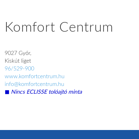
Komfort Centrum
9027 Győr,
Kiskút liget
96/529-900
www.komfortcentrum.hu
info@komfortcentrum.hu
◼︎
Nincs ECLISSE tolóajtó minta