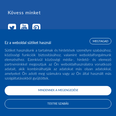
Kövess minket
MEGTAGAD
Ez a weboldal sütiket használ
Válassz országot
Sütiket használunk a tartalmak és hirdetések személyre szabásához,
közösségi funkciók biztosításához, valamint weboldalforgalmunk
elemzéséhez. Ezenkívül közösségi média-, hirdető- és elemező
MAGYARORSZÁG
(HU)
partnereinkkel megosztjuk az Ön weboldalhasználatra vonatkozó
adatait, akik kombinálhatják az adatokat más olyan adatokkal,
amelyeket Ön adott meg számukra vagy az Ön által használt más
szolgáltatásokból gyűjtöttek.
MINDENNEK A MEGENGEDÉSE
COPYRIGHT ECLISSE S.R.L. 2026 - ALL RIGHTS RESERVED - P.IVA: IT02141960266
- TEL:
0438 980513
TESTRE SZABÁS
PRIVACY POLICY
COOKIE POLICY