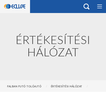
ÉRTÉKESÍTÉSI
HÁLÓZAT
FALBAN FUTÓ TOLÓAJTÓ
ÉRTÉKESÍTÉSI HÁLÓZAT