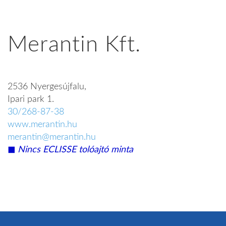
Merantin Kft.
2536 Nyergesújfalu,
Ipari park 1.
30/268-87-38
www.merantin.hu
merantin@merantin.hu
◼︎
Nincs ECLISSE tolóajtó minta