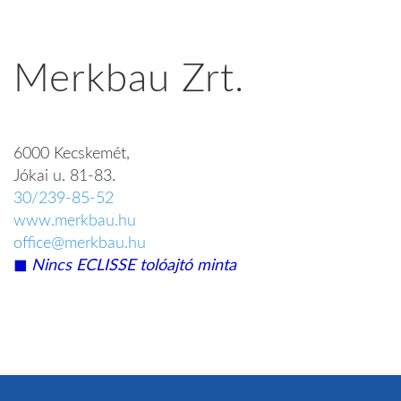
Merkbau Zrt.
6000 Kecskemét,
Jókai u. 81-83.
30/239-85-52
www.merkbau.hu
office@merkbau.hu
◼︎
Nincs ECLISSE tolóajtó minta