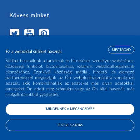
Kövess minket
MEGTAGAD
Ez a weboldal sütiket használ
Válassz országot
Sütiket használunk a tartalmak és hirdetések személyre szabásához,
közösségi funkciók biztosításához, valamint weboldalforgalmunk
elemzéséhez. Ezenkívül közösségi média-, hirdető- és elemező
MAGYARORSZÁG
(HU)
partnereinkkel megosztjuk az Ön weboldalhasználatra vonatkozó
adatait, akik kombinálhatják az adatokat más olyan adatokkal,
amelyeket Ön adott meg számukra vagy az Ön által használt más
szolgáltatásokból gyűjtöttek.
MINDENNEK A MEGENGEDÉSE
COPYRIGHT ECLISSE S.R.L. 2026 - ALL RIGHTS RESERVED - P.IVA: IT02141960266
- TEL:
0438 980513
TESTRE SZABÁS
PRIVACY POLICY
COOKIE POLICY