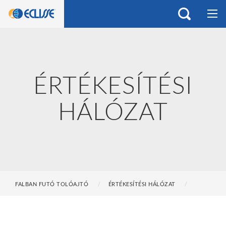
ÉRTÉKESÍTÉSI
HÁLÓZAT
FALBAN FUTÓ TOLÓAJTÓ
ÉRTÉKESÍTÉSI HÁLÓZAT