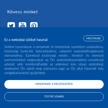
Kövess minket
MEGTAGAD
Ez a weboldal sütiket használ
Válassz országot
Sütiket használunk a tartalmak és hirdetések személyre szabásához,
közösségi funkciók biztosításához, valamint weboldalforgalmunk
elemzéséhez. Ezenkívül közösségi média-, hirdető- és elemező
MAGYARORSZÁG
(HU)
partnereinkkel megosztjuk az Ön weboldalhasználatra vonatkozó
adatait, akik kombinálhatják az adatokat más olyan adatokkal,
amelyeket Ön adott meg számukra vagy az Ön által használt más
szolgáltatásokból gyűjtöttek.
MINDENNEK A MEGENGEDÉSE
COPYRIGHT ECLISSE S.R.L. 2026 - ALL RIGHTS RESERVED - P.IVA: IT02141960266
- TEL:
0438 980513
TESTRE SZABÁS
PRIVACY POLICY
COOKIE POLICY