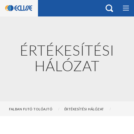
ÉRTÉKESÍTÉSI
HÁLÓZAT
FALBAN FUTÓ TOLÓAJTÓ
ÉRTÉKESÍTÉSI HÁLÓZAT