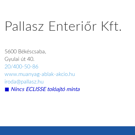
Pallasz Enteriőr Kft.
5600 Békéscsaba,
Gyulai út 40.
20/400-50-86
www.muanyag-ablak-akcio.hu
iroda@pallasz.hu
◼︎
Nincs ECLISSE tolóajtó minta