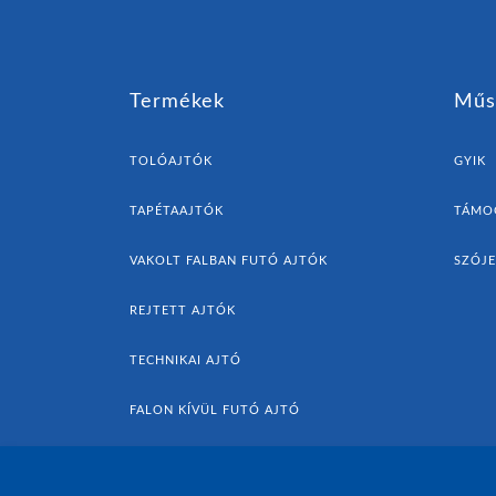
Termékek
Műs
TOLÓAJTÓK
GYIK
TAPÉTAAJTÓK
TÁMO
VAKOLT FALBAN FUTÓ AJTÓK
SZÓJ
REJTETT AJTÓK
TECHNIKAI AJTÓ
FALON KÍVÜL FUTÓ AJTÓ
AJTÓK ÉS KIEGÉSZÍTŐK