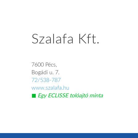
Szalafa Kft.
7600 Pécs,
Bogádi u. 7.
72/538-787
www.szalafa.hu
◼︎
Egy ECLISSE tolóajtó minta