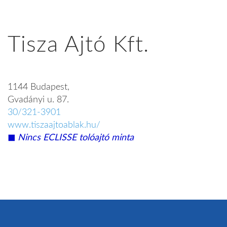
Tisza Ajtó Kft.
1144 Budapest,
Gvadányi u. 87.
30/321-3901
www.tiszaajtoablak.hu/
◼︎
Nincs ECLISSE tolóajtó minta