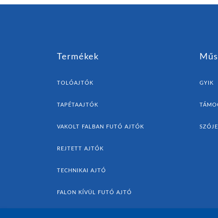
Termékek
Műs
TOLÓAJTÓK
GYIK
TAPÉTAAJTÓK
TÁMO
VAKOLT FALBAN FUTÓ AJTÓK
SZÓJ
REJTETT AJTÓK
TECHNIKAI AJTÓ
FALON KÍVÜL FUTÓ AJTÓ
AJTÓK ÉS KIEGÉSZÍTŐK