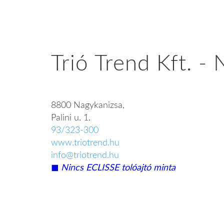
Trió Trend Kft. -
8800 Nagykanizsa,
Palini u. 1.
93/323-300
www.triotrend.hu
info@triotrend.hu
◼︎
Nincs ECLISSE tolóajtó minta