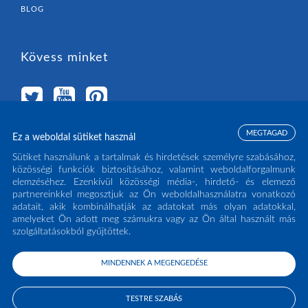
BLOG
Kövess minket
MEGTAGAD
Ez a weboldal sütiket használ
Válassz országot
Sütiket használunk a tartalmak és hirdetések személyre szabásához,
közösségi funkciók biztosításához, valamint weboldalforgalmunk
elemzéséhez. Ezenkívül közösségi média-, hirdető- és elemező
MAGYARORSZÁG
(HU)
partnereinkkel megosztjuk az Ön weboldalhasználatra vonatkozó
adatait, akik kombinálhatják az adatokat más olyan adatokkal,
amelyeket Ön adott meg számukra vagy az Ön által használt más
szolgáltatásokból gyűjtöttek.
MINDENNEK A MEGENGEDÉSE
COPYRIGHT ECLISSE S.R.L. 2026 - ALL RIGHTS RESERVED - P.IVA: IT02141960266
- TEL:
0438 980513
TESTRE SZABÁS
PRIVACY POLICY