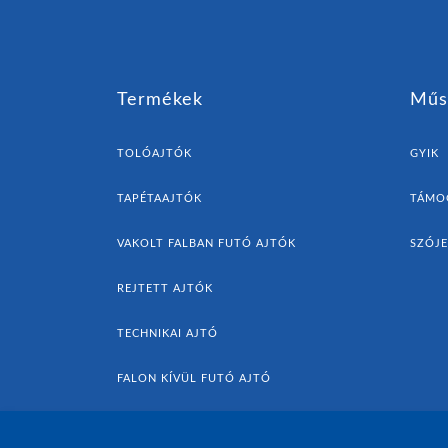
Termékek
Műs
TOLÓAJTÓK
GYIK
TAPÉTAAJTÓK
TÁMO
VAKOLT FALBAN FUTÓ AJTÓK
SZÓJ
REJTETT AJTÓK
TECHNIKAI AJTÓ
FALON KÍVÜL FUTÓ AJTÓ
AJTÓK ÉS KIEGÉSZÍTŐK