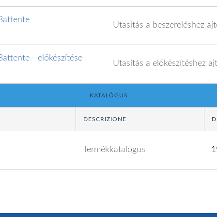
Battente
Utasítás a beszereléshez aj
Battente - előkészítése
Utasítás a előkészítéshez aj
KATALÓGUS
DESCRIZIONE
D
Termékkatalógus
1