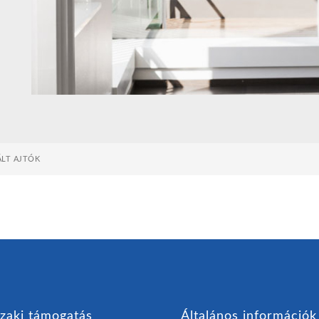
LT AJTÓK
zaki támogatás
Általános információk