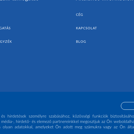
CÉG
GATÁS
KAPCSOLAT
EGYZÉK
BLOG
 és hirdetések személyre szabásához, közösségi funkciók biztosításáh
 média-, hirdető- és elemező partnereinkkel megosztjuk az Ön weboldalha
 olyan adatokkal, amelyeket Ön adott meg számukra vagy az Ön által