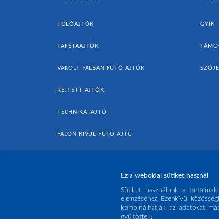
TOLÓAJTÓK
GYIK
TAPÉTAAJTÓK
TÁMO
VAKOLT FALBAN FUTÓ AJTÓK
SZÓJ
REJTETT AJTÓK
TECHNIKAI AJTÓ
FALON KÍVÜL FUTÓ AJTÓ
AJTÓK ÉS KIEGÉSZÍTŐK
Ez a weboldal sütiket használ
FALSZEGÉLY / SZEGÉLYLÉC
Sütiket használunk a tartalmak
elemzéséhez. Ezenkívül közösségi
kombinálhatják az adatokat más
gyűjtöttek.