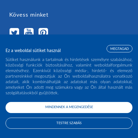
Kövess minket
MEGTAGAD
Ez a weboldal sütiket használ
Válassz országot
Sütiket használunk a tartalmak és hirdetések személyre szabásához,
közösségi funkciók biztosításához, valamint weboldalforgalmunk
elemzéséhez. Ezenkívül közösségi média-, hirdető- és elemező
MAGYARORSZÁG
(HU)
partnereinkkel megosztjuk az Ön weboldalhasználatra vonatkozó
adatait, akik kombinálhatják az adatokat más olyan adatokkal,
amelyeket Ön adott meg számukra vagy az Ön által használt más
szolgáltatásokból gyűjtöttek.
MINDENNEK A MEGENGEDÉSE
COPYRIGHT ECLISSE S.R.L. 2026 - ALL RIGHTS RESERVED - P.IVA: IT02141960266
- TEL:
0438 980513
TESTRE SZABÁS
PRIVACY POLICY
COOKIE POLICY