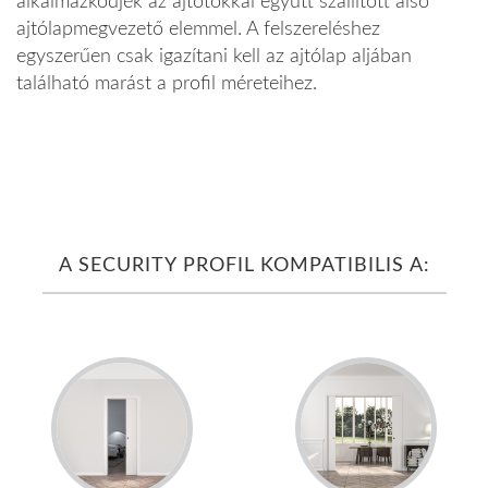
alkalmazkodjék az ajtótokkal együtt szállított alsó
ajtólapmegvezető elemmel. A felszereléshez
egyszerűen csak igazítani kell az ajtólap aljában
található marást a profil méreteihez.
A SECURITY PROFIL KOMPATIBILIS A: