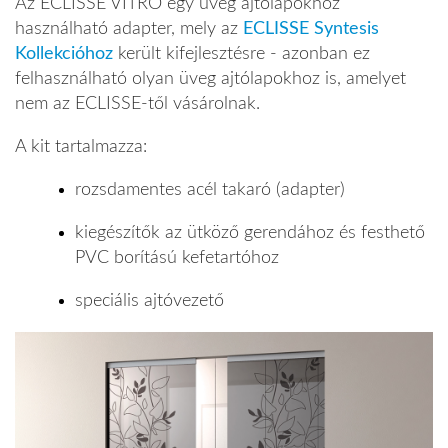
Az ECLISSE VITRO egy üveg ajtólapokhoz
használható adapter, mely az
ECLISSE Syntesis
Kollekcióhoz
került kifejlesztésre - azonban ez
felhasználható olyan üveg ajtólapokhoz is, amelyet
nem az ECLISSE-től vásárolnak.
A kit tartalmazza:
rozsdamentes acél takaró (adapter)
kiegészítők az ütköző gerendához és festhető
PVC borítású kefetartóhoz
speciális ajtóvezető