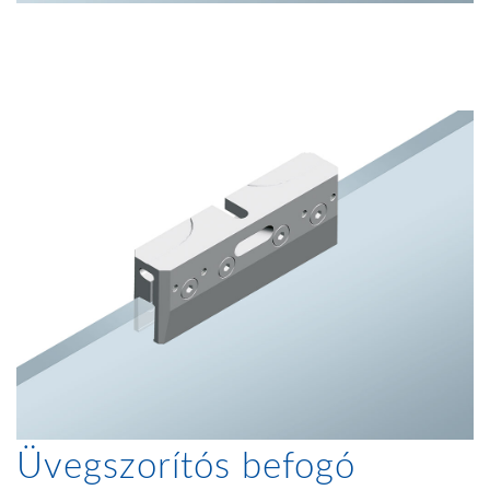
Üvegszorítós befogó