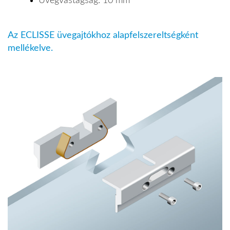
Üvegvastagság: 10 mm
Az ECLISSE üvegajtókhoz alapfelszereltségként
mellékelve.