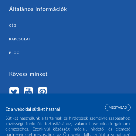
Általános információk
CÉG
KAPCSOLAT
BLOG
Kövess minket
MEGTAGAD
Ez a weboldal sütiket használ
Válassz országot
Sütiket használunk a tartalmak és hirdetések személyre szabásához,
közösségi funkciók biztosításához, valamint weboldalforgalmunk
elemzéséhez. Ezenkívül közösségi média-, hirdető- és elemező
MAGYARORSZÁG
(HU)
partnereinkkel megosztjuk az Ön weboldalhasználatra vonatkozó