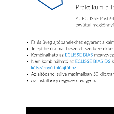
Praktikum a l
Az ECLISSE Push&Pul
egyúttal megkönnyít
Fa és üveg ajtópanelekhez egyaránt alkal
Telepíthető a már beszerelt szerkezetekb
Kombinálható az
ECLISSE BIAS
megnevezés
Nem kombinálható az
ECLISSE BIAS DS
k
kétszárnyú tolóajtóhoz
Az ajtópanel súlya maximálisan 50 kilogr
Az installációja egyszerű és gyors