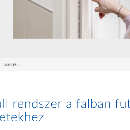
E PUSH&PULL
ll rendszer a falban fu
zetekhez