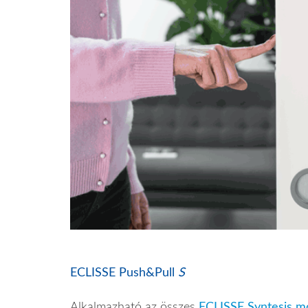
ECLISSE Push&Pull
S
Alkalmazható az összes
ECLISSE Syntesis m