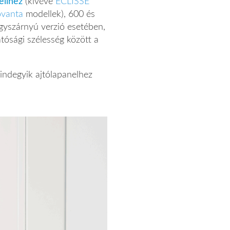
ellhez
(kivéve
ECLISSE
vanta
modellek), 600 és
gyszárnyú verzió esetében,
ósági szélesség között a
indegyik ajtólapanelhez