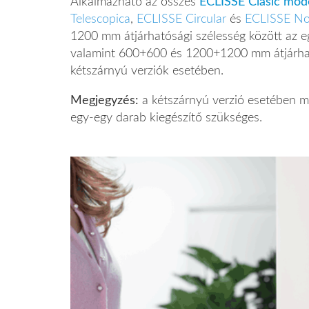
Alkalmazható az összes
ECLISSE Clasic mod
Telescopica
,
ECLISSE Circular
és
ECLISSE No
1200 mm átjárhatósági szélesség között az e
valamint 600+600 és 1200+1200 mm átjárhat
kétszárnyú verziók esetében.
Megjegyzés:
a kétszárnyú verzió esetében m
egy-egy darab kiegészítő szükséges.