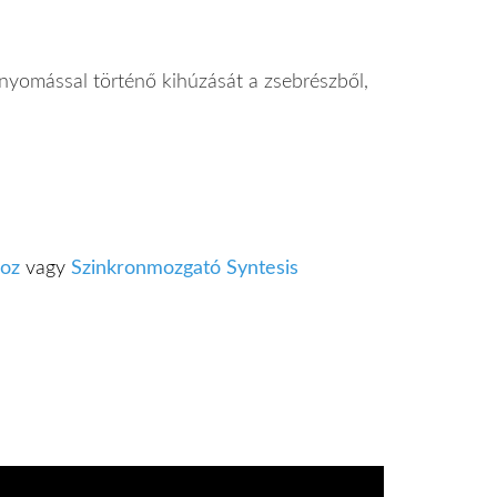
 nyomással történő kihúzását a zsebrészből,
hoz
vagy
Szinkronmozgató Syntesis