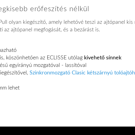
egkisebb erőfeszítés nélkül
l olyan kiegészítő, amely lehetővé teszi az ajtópanel kis
i az ajtópanel megfogását, és a bezárást is.
mazható
e is, köszönhetően az ECLISSE utólag
kivehető sínnek
ű egyirányú mozgatóval - lassítóval
iegészítővel,
Szinkronmozgató Clasic kétszárnyú tolóajtó
amm lehet