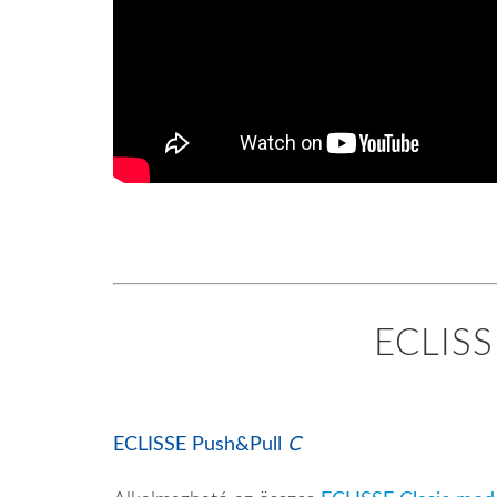
ECLISSE
ECLISSE Push&Pull
C