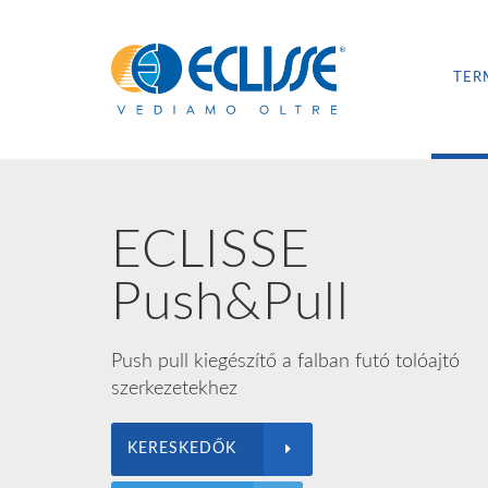
TER
ECLISSE
Push&Pull
Push pull kiegészítő a falban futó tolóajtó
szerkezetekhez
KERESKEDŐK