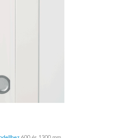
odellhez
600 és 1300 mm