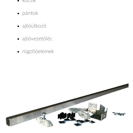
kocsik
pántok
ajtóütkoző
ajtóvezetőléc
rögzítőelemek