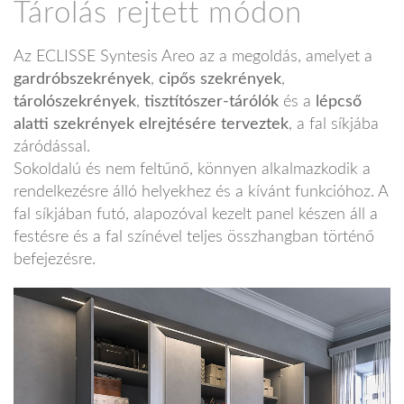
Tárolás rejtett módon
Az ECLISSE Syntesis Areo az a megoldás, amelyet a
gardróbszekrények
,
cipős szekrények
,
tárolószekrények
,
tisztítószer-tárólók
és a
lépcső
alatti szekrények elrejtésére terveztek
, a fal síkjába
záródással.
Sokoldalú és nem feltűnő, könnyen alkalmazkodik a
rendelkezésre álló helyekhez és a kívánt funkcióhoz. A
fal síkjában futó, alapozóval kezelt panel készen áll a
festésre és a fal színével teljes összhangban történő
befejezésre.