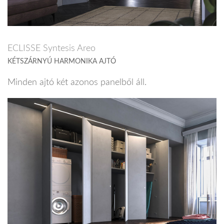
ECLISSE Syntesis Areo
KÉTSZÁRNYÚ HARMONIKA AJTÓ
Minden ajtó két azonos panelből áll.