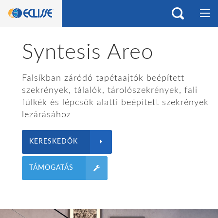
Syntesis Areo
Falsíkban záródó tapétaajtók beépített
szekrények, tálalók, tárolószekrények, fali
fülkék és lépcsők alatti beépített szekrények
lezárásához
KERESKEDŐK
TÁMOGATÁS