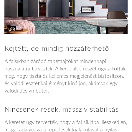
Rejtett, de mindig hozzáférhető
A falsíkban záródó tapétaajtókat mindennapi
használatra tervezték. A keret alsó részét úgy alkották
meg, hogy tiszta és kellemes megjelenést biztosítson,
és valódi esztétikai élményt kínáljon, akárcsak egy
valódi design bútor.
Nincsenek rések, masszív stabilitás
A keretet úgy tervezték, hogy a fal síkjába illeszkedjen,
megakadályozva a repedések kialakulását a nyílás