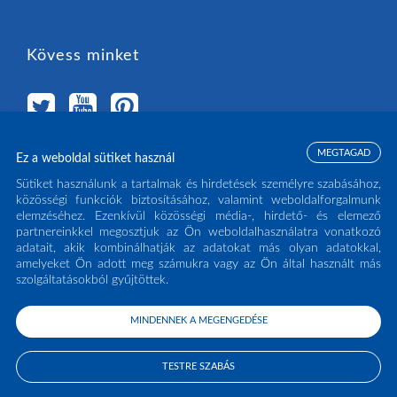
Kövess minket
MEGTAGAD
Ez a weboldal sütiket használ
Válassz országot
Sütiket használunk a tartalmak és hirdetések személyre szabásához,
közösségi funkciók biztosításához, valamint weboldalforgalmunk
elemzéséhez. Ezenkívül közösségi média-, hirdető- és elemező
MAGYARORSZÁG
(HU)
partnereinkkel megosztjuk az Ön weboldalhasználatra vonatkozó
adatait, akik kombinálhatják az adatokat más olyan adatokkal,
amelyeket Ön adott meg számukra vagy az Ön által használt más
szolgáltatásokból gyűjtöttek.
MINDENNEK A MEGENGEDÉSE
COPYRIGHT ECLISSE S.R.L. 2026 - ALL RIGHTS RESERVED - P.IVA: IT02141960266
- TEL:
0438 980513
TESTRE SZABÁS
PRIVACY POLICY
COOKIE POLICY