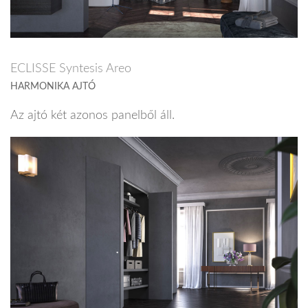
ECLISSE Syntesis Areo
HARMONIKA AJTÓ
Az ajtó két azonos panelből áll.