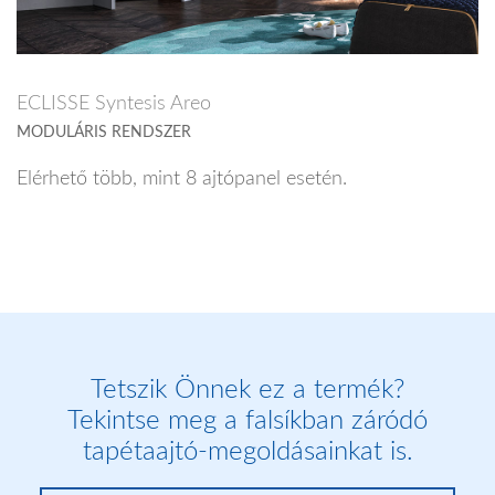
ECLISSE Syntesis Areo
MODULÁRIS RENDSZER
Elérhető több, mint 8 ajtópanel esetén.
Tetszik Önnek ez a termék?
Tekintse meg a falsíkban záródó
tapétaajtó-megoldásainkat is.