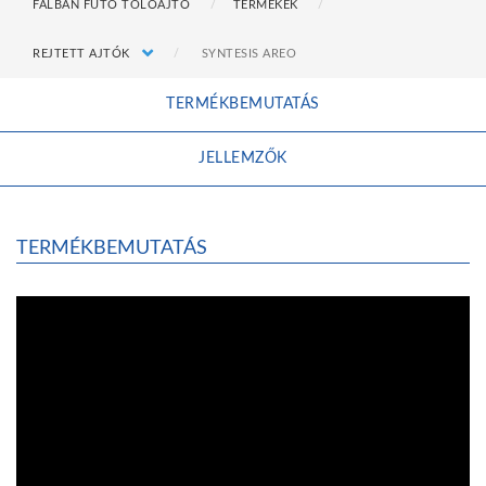
FALBAN FUTÓ TOLÓAJTÓ
TERMÉKEK
REJTETT AJTÓK
SYNTESIS AREO
TERMÉKBEMUTATÁS
JELLEMZŐK
TERMÉKBEMUTATÁS