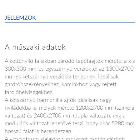
JELLEMZŐK
A műszaki adatok
A kettényíló falsíkban záródó tapétaajtók méretei a kis
300x300 mm-es egyszárnyú verzióktól az 1300x2700
mm-es kétszárnyú verziókig terjednek, ideálisak
gardróbszekrényekhez, kamrákhoz vagy rejtett
tárolóhelyiségekhez.
A kétszárnyú harmonika ajtók ideálisak nagy
nyíládokba is, melyek mérete 1200x2700 mm (szimpla
változat) és 2400x2700 mm (dupla változat), míg a
moduláris változat lehetővé teszi, hogy akár 5280 mm
hosszú falat is berendezzen.
A vízszintesen kialakított szerkezet esetén elérheti